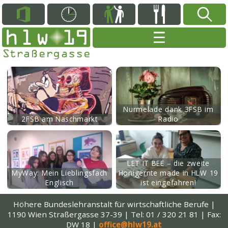
mehr
Nurmelade dank 3FSB im
2FSB am Naschmarkt
Radio
mehr
LET IT BEE – die zweite
MyWay: Mein Lieblingsfach
Honigernte made in HLW 19
Englisch
ist eingefahren!
Höhere Bundeslehranstalt
für wirtschaftliche Berufe |
1190 Wien Straßergasse 37-39 |
Tel: 01 / 320 21 81 | Fax:
DW 18
|
office@hlw19.at