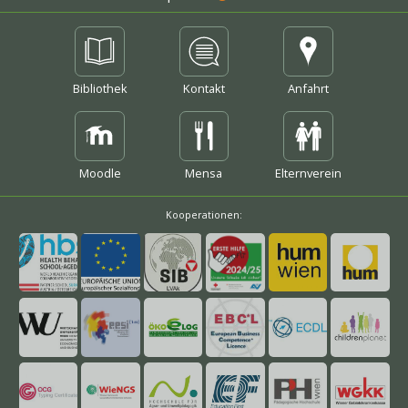
mehr
mehr
Bibliothek
Kontakt
Anfahrt
mehr
mehr
Moodle
Mensa
Elternverein
Kooperationen:
mehr
mehr
mehr
mehr
mehr
mehr
mehr
mehr
mehr
mehr
mehr
mehr
mehr
mehr
mehr