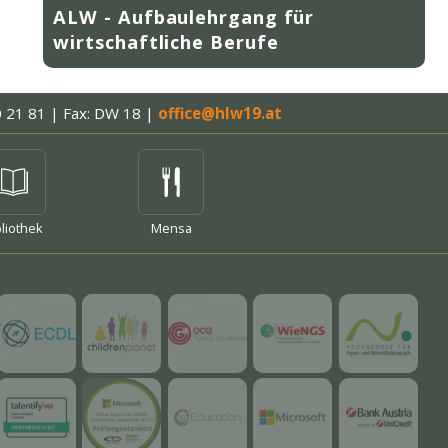
ALW - Aufbaulehrgang für
wirtschaftliche Berufe
0 21 81 | Fax: DW 18
|
office@hlw19.at
hr
bliothek
Mensa
mehr
mehr
mehr
mehr
mehr
mehr
mehr
mehr