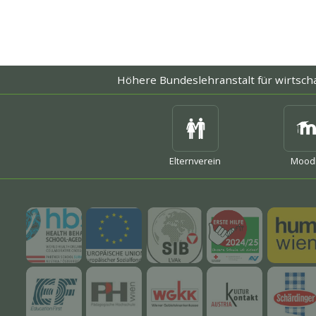
Höhere Bundeslehranstalt
für wirtsch
mehr
mehr
mehr
Elternverein
Mood
mehr
mehr
mehr
mehr
mehr
mehr
mehr
mehr
mehr
mehr