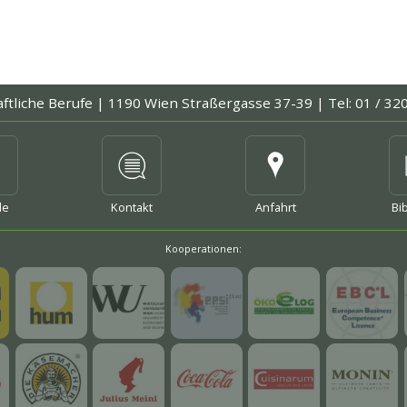
mehr
aftliche Berufe |
1190 Wien Straßergasse 37-39 |
Tel: 01 / 32
mehr
mehr
me
le
Kontakt
Anfahrt
Bi
Kooperationen:
mehr
mehr
mehr
mehr
mehr
mehr
mehr
mehr
mehr
mehr