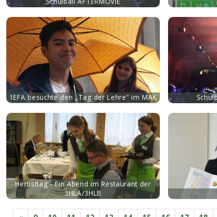
Schulball AFTERMOVIE
mehr
mehr
1EFA besuchte den „Tag der Lehre“ im MAK
Schul
mehr
mehr
Herbsttag - Ein Abend im Restaurant der
3HLA/3HLB