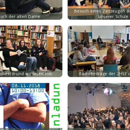
Besuch eines Zeitzeugen au
uch der alten Dame
unserer Schule
mehr
h liest – und wir lesen mit!
Radiobeiträge der 2HSE 
mehr