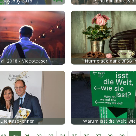
Boysday 2018
Schulballimpressio
mehr
ball 2018 - Videoteaser
Nurmelade dank 3FSB i
mehr
Die Käsekenner
Warum isst die Welt, wie 