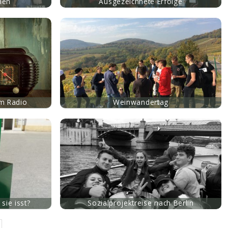
nen
Ausgezeichnete Erfolge
m Radio
Weinwandertag
sie isst?
Sozialprojektreise nach Berlin