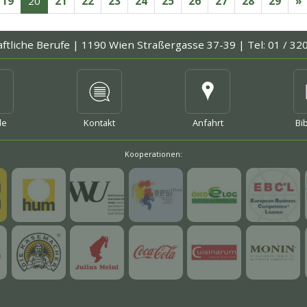
19
20
21
22
23
24
25
26
27
28
29
»
aftliche Berufe |
1190 Wien Straßergasse 37-39 |
Tel: 01 / 32
mehr
mehr
me
le
Kontakt
Anfahrt
Bi
Kooperationen:
mehr
mehr
mehr
mehr
mehr
mehr
mehr
mehr
mehr
mehr