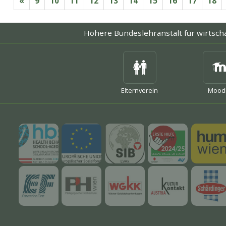
«
9
10
11
12
13
14
15
16
17
18
Höhere Bundeslehranstalt
für wirtsch
mehr
mehr
mehr
Elternverein
Mood
mehr
mehr
mehr
mehr
mehr
mehr
mehr
mehr
mehr
mehr