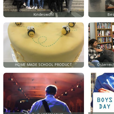
Kindeswohl
Bes
mehr
mehr
HOME MADE SCHOOL PRODUCT
Österreic
mehr
mehr