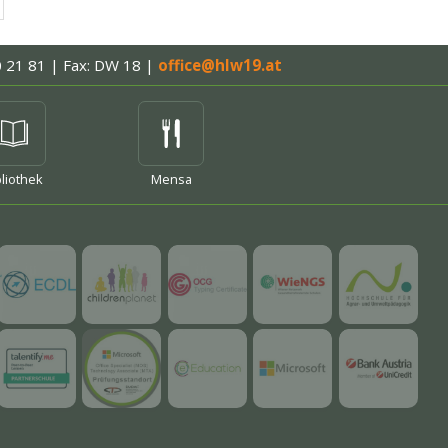
0 21 81 | Fax: DW 18
|
office@hlw19.at
hr
bliothek
Mensa
mehr
mehr
mehr
mehr
mehr
mehr
mehr
mehr