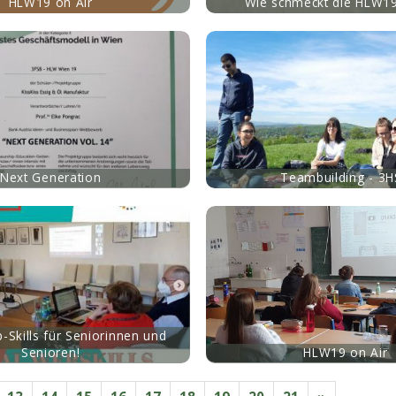
HLW19 on Air
Wie schmeckt die HLW19
mehr
Next Generation
Teambuilding - 3
mehr
-Skills für Seniorinnen und
Senioren!
HLW19 on Air