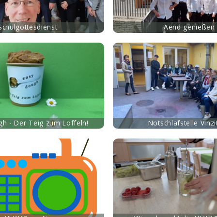
Schulgottesdienst
Aend genießen
mehr
h - Der Teig zum Löffeln!
Notschlafstelle Vinz
mehr