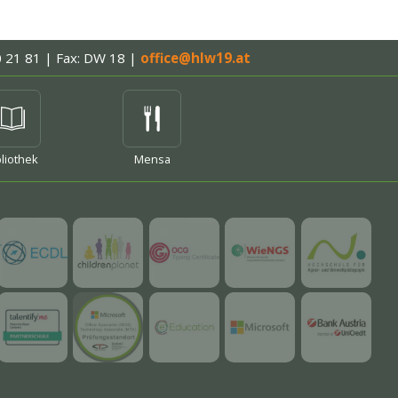
0 21 81 | Fax: DW 18
|
office@hlw19.at
hr
bliothek
Mensa
mehr
mehr
mehr
mehr
mehr
mehr
mehr
mehr