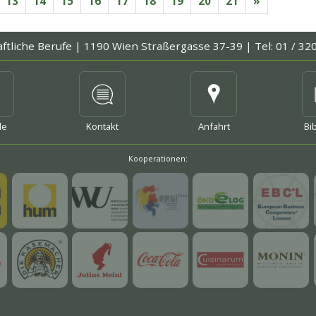
13
14
15
16
17
18
19
20
21
»
aftliche Berufe |
1190 Wien Straßergasse 37-39 |
Tel: 01 / 32
mehr
mehr
me
le
Kontakt
Anfahrt
Bi
Kooperationen:
mehr
mehr
mehr
mehr
mehr
mehr
mehr
mehr
mehr
mehr