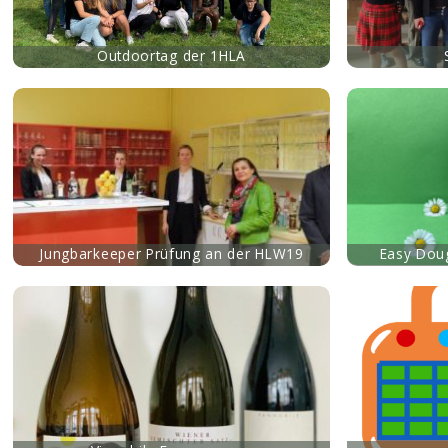
Outdoortag der 1HLA
mehr
mehr
Jungbarkeeper Prüfung an der HLW19
Easy Doug
mehr
mehr