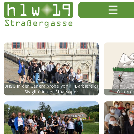
mehr
mehr
3HSC in der Generalprobe von “Il Barbiere di
Siviglia” in der Staatsoper
Österrei
mehr
mehr