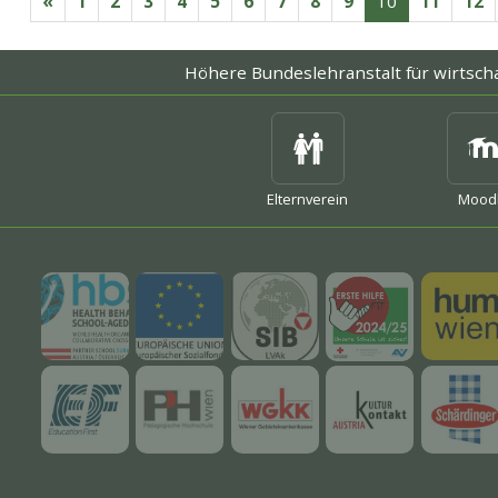
«
1
2
3
4
5
6
7
8
9
10
11
12
Höhere Bundeslehranstalt
für wirtsch
mehr
mehr
mehr
Elternverein
Mood
mehr
mehr
mehr
mehr
mehr
mehr
mehr
mehr
mehr
mehr