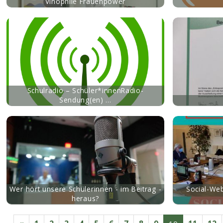
Vinophile Frauenpower
mehr
mehr
Schulradio – Schüler*innenRadio-
Sendung(en) …
mehr
mehr
Wer hört unsere Schülerinnen - im Beitrag -
Social-Web
heraus?