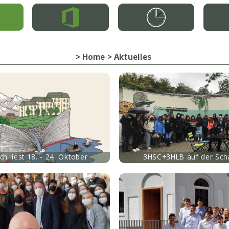
Home
Aktuelles
mehr
ch liest 18. - 24. Oktober
3HSC+3HLB auf der Sch
mehr