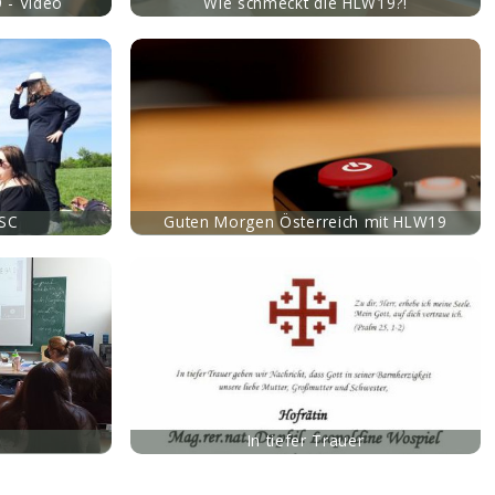
 - Video
Wie schmeckt die HLW19?!
HSC
Guten Morgen Österreich mit HLW19
In tiefer Trauer