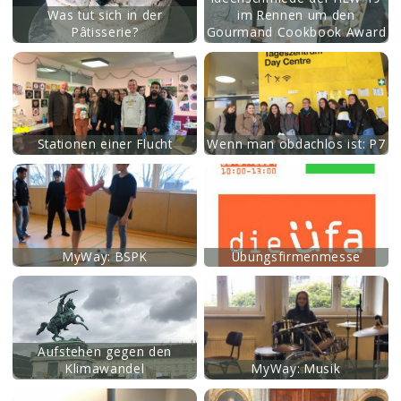
Was tut sich in der
im Rennen um den
Pâtisserie?
Gourmand Cookbook Award
mehr
Stationen einer Flucht
Wenn man obdachlos ist: P7
mehr
MyWay: BSPK
Übungsfirmenmesse
mehr
Aufstehen gegen den
Klimawandel
MyWay: Musik
mehr