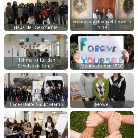
Fremdsprachenwettbewerb
Haus der Geschichte
2019
mehr
Flohmarkt für den
Schulsozialfonds
Manifesto der 1FSC
mehr
Tagesstätte Sankt Martin
Möwe
mehr