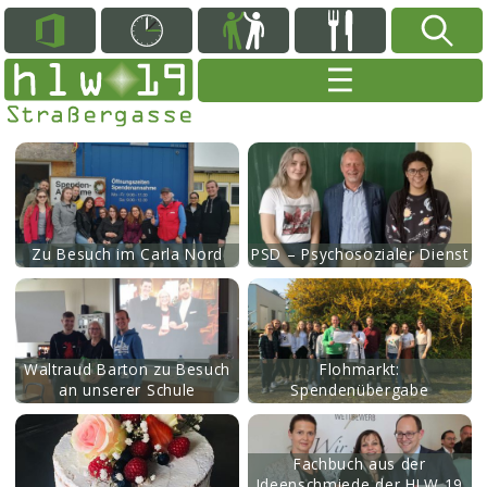
mehr
Zu Besuch im Carla Nord
PSD – Psychosozialer Dienst
mehr
Waltraud Barton zu Besuch
Flohmarkt:
an unserer Schule
Spendenübergabe
mehr
Fachbuch aus der
Ideenschmiede der HLW 19