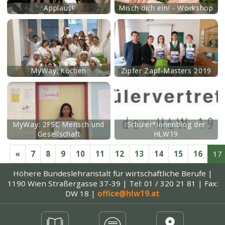
Applaus!
Misch dich ein! - Workshop
mehr
MyWay: Kochen
Zipfer Zapf-Masters 2019
mehr
MyWay: 2FSC Mensch und
Schüler*innenblog der
Gesellschaft
HLW19
«
7
8
9
10
11
12
13
14
15
16
17
Höhere Bundeslehranstalt
für wirtschaftliche Berufe |
1190 Wien Straßergasse 37-39 |
Tel: 01 / 320 21 81 | Fax:
DW 18
|
office@hlw19.at
mehr
mehr