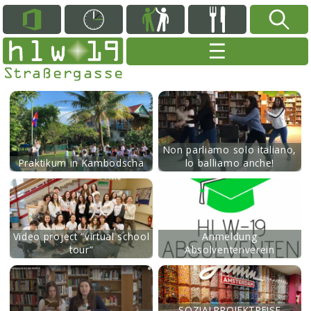
mehr
Non parliamo solo italiano,
Praktikum in Kambodscha
lo balliamo anche!
mehr
Video project “virtual school
Anmeldung
tour”
Absolventenverein
mehr
SOZIALPROJEKTREISE