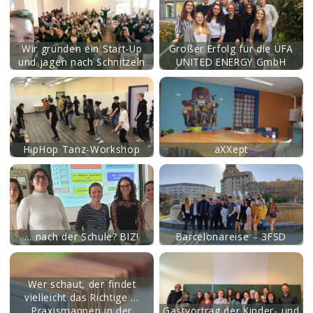
Wir gründen ein Start-Up
Großer Erfolg für die ÜFA
und jagen nach Schnitzeln
UNITED ENERGY GmbH
mehr
HipHop Tanz-Workshop
aXXept
mehr
... nach der Schule? BIZ!
Barcelonareise – 3FSD
mehr
Wer schaut, der findet
vielleicht das Richtige …
Praxismappen in der
Gastvortrag der Kinder- und