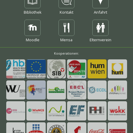
Bibliothek
Kontakt
Anfahrt
mehr
mehr
Moodle
Mensa
Elternverein
Kooperationen:
mehr
mehr
mehr
mehr
mehr
mehr
mehr
mehr
mehr
mehr
mehr
mehr
mehr
mehr
mehr
mehr
mehr
mehr
mehr
mehr