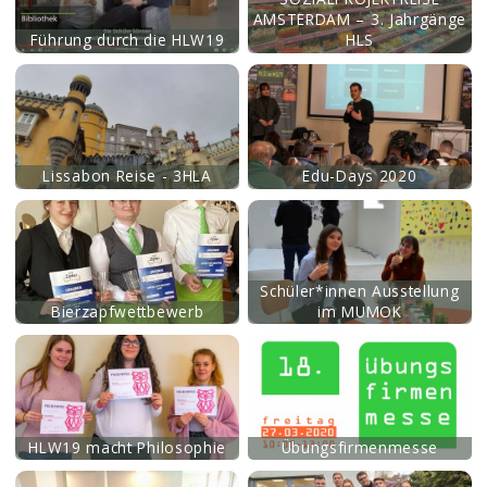
AMSTERDAM – 3. Jahrgänge
Führung durch die HLW19
HLS
mehr
Lissabon Reise - 3HLA
Edu-Days 2020
mehr
Schüler*innen Ausstellung
Bierzapfwettbewerb
im MUMOK
mehr
HLW19 macht Philosophie
Übungsfirmenmesse
mehr