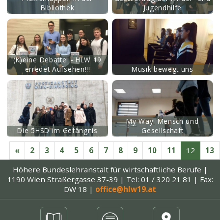
Bibliothek
Jugendhilfe
mehr
(K)eine Debatte! - HLW 19
erredet Aufsehen!!!
Musik bewegt uns
mehr
My Way: Mensch und
Die 5HSD im Gefängnis
Gesellschaft
«
2
3
4
5
6
7
8
9
10
11
12
13
Höhere Bundeslehranstalt
für wirtschaftliche Berufe |
1190 Wien Straßergasse 37-39 |
Tel: 01 / 320 21 81 | Fax:
DW 18
|
office@hlw19.at
mehr
mehr