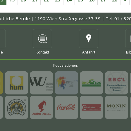
aftliche Berufe |
1190 Wien Straßergasse 37-39 |
Tel: 01 / 32
mehr
mehr
me
le
Kontakt
Anfahrt
Bi
Kooperationen:
mehr
mehr
mehr
mehr
mehr
mehr
mehr
mehr
mehr
mehr