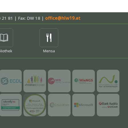
0 21 81 | Fax: DW 18
|
office@hlw19.at
hr
bliothek
Mensa
mehr
mehr
mehr
mehr
mehr
mehr
mehr
mehr