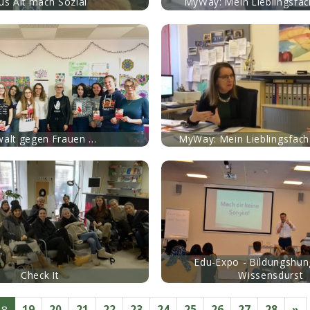
us Alt mach Sozial
MyWay: Mein Lieblingsfac
mehr
alt gegen Frauen ...
MyWay: Mein Lieblingsfach
mehr
Edu-Expo - Bildungshun
Check It
Wissensdurst
18
19
20
21
22
23
24
25
26
27
28
»