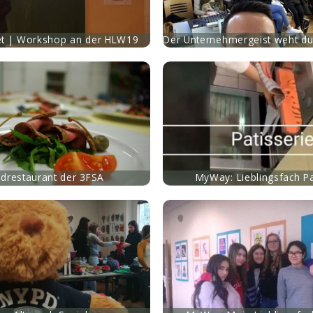
et | Workshop an der HLW19
Der Unternehmergeist weht d
mehr
drestaurant der 3FSA
MyWay: Lieblingsfach Pa
mehr