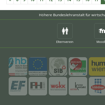
Höhere Bundeslehranstalt
für wirtsch
mehr
mehr
mehr
Elternverein
Mood
mehr
mehr
mehr
mehr
mehr
mehr
mehr
mehr
mehr
mehr