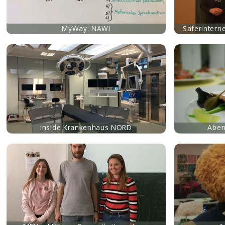
MyWay: NAWI
Saferintern
mehr
mehr
inside Krankenhaus NORD
Aben
mehr
mehr