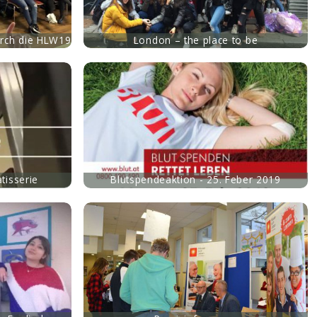
urch die HLW19
London – the place to be
tisserie
Blutspendeaktion - 25. Feber 2019