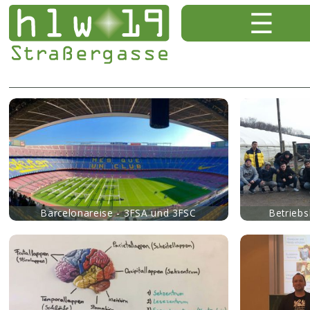
mehr
mehr
Barcelonareise - 3FSA und 3FSC
Betrieb
mehr
mehr