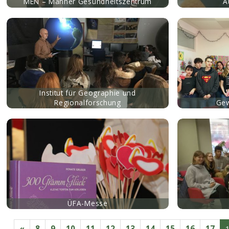
MEN – Männer Gesundheitszentrum
A
mehr
mehr
Institut für Geographie und
Regionalforschung
Gew
mehr
mehr
ÜFA-Messe
«
8
9
10
11
12
13
14
15
16
17