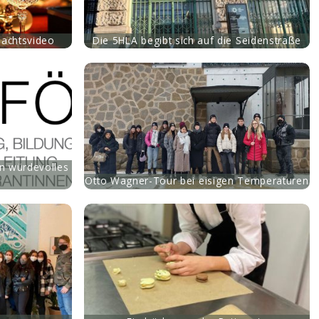
nachtsvideo
Die 5HLA begibt sich auf die Seidenstraße
in würdevolles
Otto Wagner-Tour bei eisigen Temperaturen