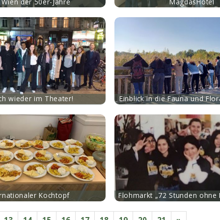
 Wien der 50er-Jahre
MagdasHotel
mehr
ich wieder im Theater!
Einblick in die Fauna und Flo
mehr
ernationaler Kochtopf
Flohmarkt „72 Stunden ohne
13
14
15
16
17
18
19
20
21
»