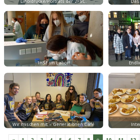
Linoldrucke/Porträts der 2FSC.
Das
mehr
mehr
1HSF im Labor!
Endl
mehr
mehr
Wir mischen mit – Generationen Café
Int
«
1
2
3
4
5
6
7
8
9
10
11
12