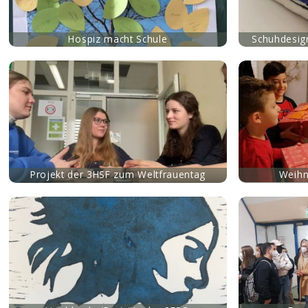
Hospiz macht Schule
Schuhdesig
mehr
mehr
Projekt der 3HSF zum Weltfrauentag
Weihn
mehr
mehr