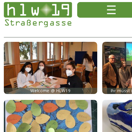
mehr
mehr
Welcome @ HLW19
Ihr müsst
mehr
mehr