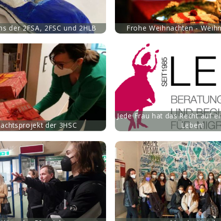
ns der 2FSA, 2FSC und 2HLB
Frohe Weihnachten - Weih
mehr
Jede Frau hat das Recht auf e
achtsprojekt der 3HSC
Leben!
mehr