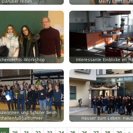
Darüber reden
Merry Christma
mehr
chenrechts-Workshop
Interessante Einblicke im H
mehr
ülerinnen und Schüler beim
thallenfußballturnier
Häuser zum Leben: Haus