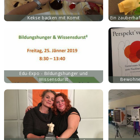
Kekse backen mit Komit
Ein zauberha
mehr
mehr
Edu-Expo - Bildungshunger und
Wissensdurst
Bewohne
mehr
mehr