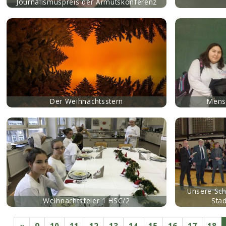
Journalismuspreis der Armutskonferenz
mehr
mehr
Der Weihnachtsstern
Mens
mehr
mehr
Unsere Sch
Weihnachtsfeier 1 HSC/2
Stad