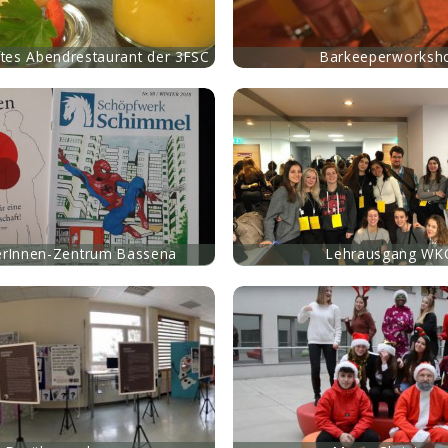
ftes Abendrestaurant der 3FSC
Barkeeperworksh
mehr
rInnen-Zentrum Bassena
Lehrausgang WK
mehr