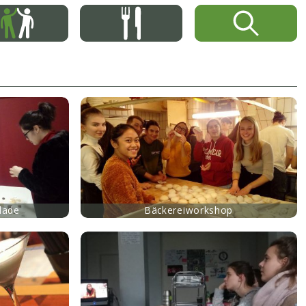
lade
Bäckereiworkshop