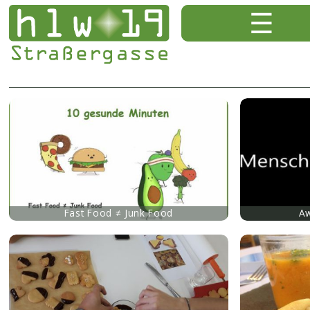
mehr
mehr
Fast Food ≠ Junk Food
Aw
mehr
mehr