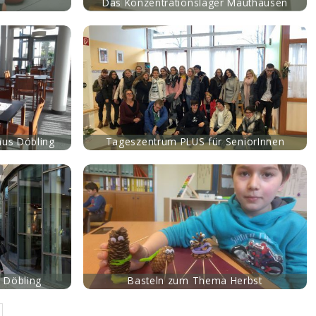
s
Das Konzentrationslager Mauthausen
aus Döbling
Tageszentrum PLUS für SeniorInnen
 Döbling
Basteln zum Thema Herbst